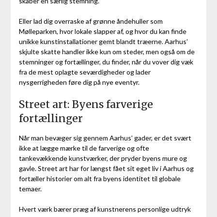
skaber en særlig stemning.
Eller lad dig overraske af grønne åndehuller som
Mølleparken, hvor lokale slapper af, og hvor du kan finde
unikke kunstinstallationer gemt blandt træerne. Aarhus’
skjulte skatte handler ikke kun om steder, men også om de
stemninger og fortællinger, du finder, når du vover dig væk
fra de mest oplagte seværdigheder og lader
nysgerrigheden føre dig på nye eventyr.
Street art: Byens farverige
fortællinger
Når man bevæger sig gennem Aarhus’ gader, er det svært
ikke at lægge mærke til de farverige og ofte
tankevækkende kunstværker, der pryder byens mure og
gavle. Street art har for længst fået sit eget liv i Aarhus og
fortæller historier om alt fra byens identitet til globale
temaer.
Hvert værk bærer præg af kunstnerens personlige udtryk