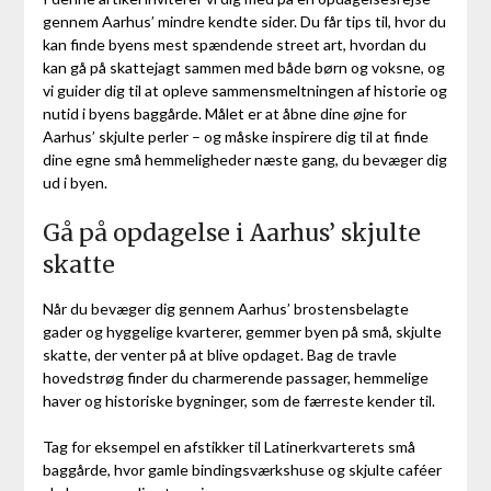
gennem Aarhus’ mindre kendte sider. Du får tips til, hvor du
kan finde byens mest spændende street art, hvordan du
kan gå på skattejagt sammen med både børn og voksne, og
vi guider dig til at opleve sammensmeltningen af historie og
nutid i byens baggårde. Målet er at åbne dine øjne for
Aarhus’ skjulte perler – og måske inspirere dig til at finde
dine egne små hemmeligheder næste gang, du bevæger dig
ud i byen.
Gå på opdagelse i Aarhus’ skjulte
skatte
Når du bevæger dig gennem Aarhus’ brostensbelagte
gader og hyggelige kvarterer, gemmer byen på små, skjulte
skatte, der venter på at blive opdaget. Bag de travle
hovedstrøg finder du charmerende passager, hemmelige
haver og historiske bygninger, som de færreste kender til.
Tag for eksempel en afstikker til Latinerkvarterets små
baggårde, hvor gamle bindingsværkshuse og skjulte caféer