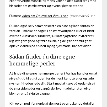
eller farverige mosaikker, mens voksne ofte udfordres med
historier om gamle myter og byens glemte steder.
Få mere
viden om Oplevelser Århus her
>>
Du kan også selv sammensætte en rute og lade fantasien
føre an – måske opdager I en ny favoritplads eller et hidtil
overset kunstværk undervejs. Skattejagterne inviterer til
leg, nysgerrighed og fællesskab, og de gør det muligt at
opleve Aarhus på en helt ny og sjov måde, uanset alder.
Sådan finder du dine egne
hemmelige perler
At finde dine egne hemmelige perler i Aarhus handler om at
give sig tid til at gå uden for de mest kendte stier og lade
nysgerrigheden lede dig. Start med at tage på opdagelse i
de små sidegader og baggårde, hvor gadekunsten ofte
blomstrer på skjulte vægge.
Kig op og ned, for nogle af de mest overraskende detaljer