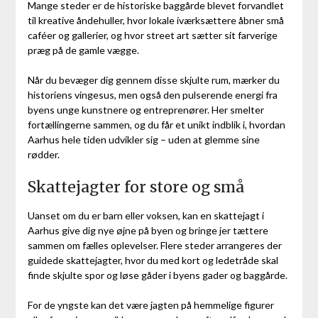
Mange steder er de historiske baggårde blevet forvandlet
til kreative åndehuller, hvor lokale iværksættere åbner små
caféer og gallerier, og hvor street art sætter sit farverige
præg på de gamle vægge.
Når du bevæger dig gennem disse skjulte rum, mærker du
historiens vingesus, men også den pulserende energi fra
byens unge kunstnere og entreprenører. Her smelter
fortællingerne sammen, og du får et unikt indblik i, hvordan
Aarhus hele tiden udvikler sig – uden at glemme sine
rødder.
Skattejagter for store og små
Uanset om du er barn eller voksen, kan en skattejagt i
Aarhus give dig nye øjne på byen og bringe jer tættere
sammen om fælles oplevelser. Flere steder arrangeres der
guidede skattejagter, hvor du med kort og ledetråde skal
finde skjulte spor og løse gåder i byens gader og baggårde.
For de yngste kan det være jagten på hemmelige figurer