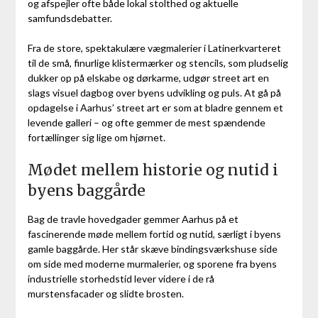
og afspejler ofte både lokal stolthed og aktuelle
samfundsdebatter.
Fra de store, spektakulære vægmalerier i Latinerkvarteret
til de små, finurlige klistermærker og stencils, som pludselig
dukker op på elskabe og dørkarme, udgør street art en
slags visuel dagbog over byens udvikling og puls. At gå på
opdagelse i Aarhus’ street art er som at bladre gennem et
levende galleri – og ofte gemmer de mest spændende
fortællinger sig lige om hjørnet.
Mødet mellem historie og nutid i
byens baggårde
Bag de travle hovedgader gemmer Aarhus på et
fascinerende møde mellem fortid og nutid, særligt i byens
gamle baggårde. Her står skæve bindingsværkshuse side
om side med moderne murmalerier, og sporene fra byens
industrielle storhedstid lever videre i de rå
murstensfacader og slidte brosten.