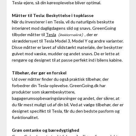
Tesla-ejere, så din køreoplevelse bliver optimal.
Måtter til Tesla: Beskyttelse i topklasse
Når du investerer i en Tesla, vil du naturligvis beskytte
interiøret mod dagligdagens slid og snavs. GreenGoing
tilbyder måtter til
Tesla
, der er
skræddersyet til Tesla Model 3, Model Y og andre varianter.
Disse måtter er lavet af slidstærkt materiale, der beskytter
gulvet mod væske, mudder og andet snavs. De er lette at
rengøre og designet til at passe perfekt ind i bilens kabine.
Tilbehør, der gør en forskel
Ud over måtter finder du også praktisk tilbehør, der
forbedrer din Tesla-oplevelse. GreenGoing.dk har
produkter som skærmbeskyttere,
bagagerumsopbevaringsløsninger og andet, der sikrer, at
du får mest muligt ud af din bil. Ved at vælge tilbehør, der er
designet specifikt til Tesla, får du den bedste pasform og
funktionalitet.
Grøn omtanke og bæredygtighed