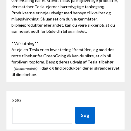
GreenGoing har et stærkt fokus på miljøvenlige produkter,
der matcher Tesla-ejernes bæredygtige tankegang.
Produkterne er nøje udvalgt med hensyn til kvalitet og
miljøpåvirkning. Så uanset om du vælger måtter,
bilplejeprodukter eller andet, kan du være sikker på, at du
gør noget godt for både din bil og miljøet.
**Afslutning**
At eje en Tesla er en investering i fremtiden, og med det
rette tilbehør fra GreenGoing.dk kan du sikre, at din bil
forbliver i topform. Besøg deres udvalg af
Tesla-tilbehør
i dag og find produkter, der er skræddersyet
til dine behov.
SØG
Søg