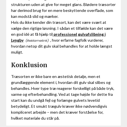
strukturen uden at give for meget glans. Blødere træsorter
har derimod brug for en mere beskyttende overflade, som
kan modstå slid og mærker.
Hvis du ikke kender din træsort, kan det være svært at
vælge den rigtige løsning. I sådan et tilfælde kan det være
en god idé at få hjælp til
professionel gulvafslibning i
Lyngby
, hvor erfarne fagfolk vurderer,
hvordan netop dit gulv skal behandles for at holde længst
muligt.
Konklusion
Træsorten er ikke bare en æstetisk detalje, men et
grundlæggende element i, hvordan dit gulv skal slibes og
behandles. Hver type træ reagerer forskelligt på både tryk,
varme og efterbehandling. Ved at tage højde for dette fra
start kan du undgå fejl og forlænge gulvets levetid
betydeligt. Et smukt trægulv kræver ikke nødvendigvis
kompliceret arbejde – men det kræver forståelse for,
hvilket materiale du står på.