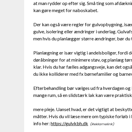
at man rydder op efter sig. Små ting som afdækni
kan gøre meget for naboskabet.
Der kan også være regler for gulvopbygning, især 
gulve, isolering eller ændringer i underlag. Gulvaf
men hvis du planlægger større ændringer, bør du
Planlægning er især vigtig i andelsboliger, fordi
døråbninger for at minimere støv, og planlæg tørr
klar. Hvis du har fælles adgangsveje, kan det ogs
du ikke kolliderer med fx børnefamilier og barn
Efterbehandling bør vælges ud fra hverdagen og b
mange rum, så en slidstærk lak kan være praktisk.
mere pleje. Uanset hvad, er det vigtigt at beskyt
måtter. Hvis du vil læse mere om typiske forløb i 
info her:
https://gulvkbh.dk