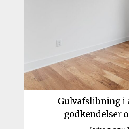
Gulvafslibning i 
godkendelser o
Posted on
marts 