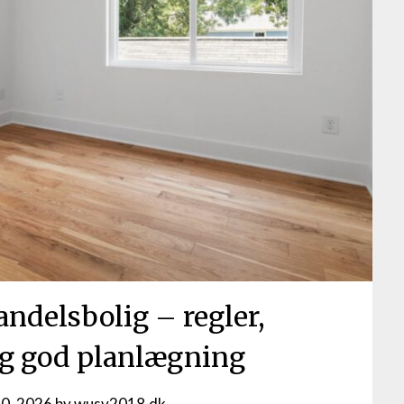
andelsbolig – regler,
g god planlægning
20, 2026
by
wusv2018.dk