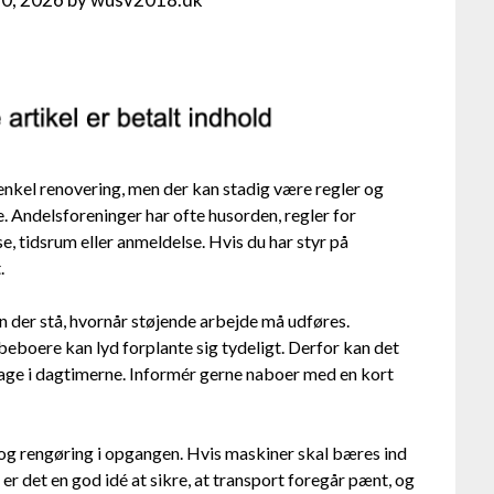
t enkel renovering, men der kan stadig være regler og
. Andelsforeninger har ofte husorden, regler for
se, tidsrum eller anmeldelse. Hvis du har styr på
t.
n der stå, hvornår støjende arbejde må udføres.
boere kan lyd forplante sig tydeligt. Derfor kan det
age i dagtimerne. Informér gerne naboer med en kort
v og rengøring i opgangen. Hvis maskiner skal bæres ind
er det en god idé at sikre, at transport foregår pænt, og