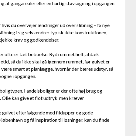
ng af gangarealer eller en hurtig støvsugning i opgangen
hvis du overvejer ændringer ud over slibning – fx nye
slibning i sig selv ændrer typisk ikke konstruktionen,
 tjekke krav og godkendelser.
 der ofte er tæt beboelse. Ryd rummet helt, afdæk
etid, så du ikke skal gå igennem rummet, før gulvet er
å være smart at planlægge, hvornår der bæres udstyr, så
evogne i opgangen.
oligtypen. I andelsboliger er der ofte høj brug og
 Olie kan give et flot udtryk, men kræver
te gulvet efterfølgende med fildupper og gode
København og få inspiration til løsninger, kan du finde