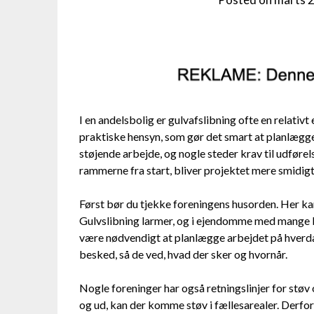
I en andelsbolig er gulvafslibning ofte en relativ
praktiske hensyn, som gør det smart at planlægge
støjende arbejde, og nogle steder krav til udførel
rammerne fra start, bliver projektet mere smidig
Først bør du tjekke foreningens husorden. Her ka
Gulvslibning larmer, og i ejendomme med mange be
være nødvendigt at planlægge arbejdet på hverd
besked, så de ved, hvad der sker og hvornår.
Nogle foreninger har også retningslinjer for stø
og ud, kan der komme støv i fællesarealer. Derfor 