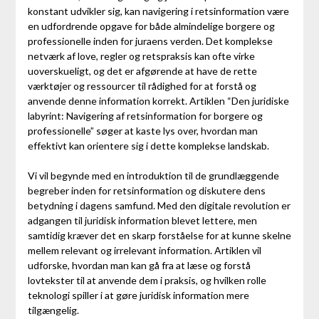
konstant udvikler sig, kan navigering i retsinformation være
en udfordrende opgave for både almindelige borgere og
professionelle inden for juraens verden. Det komplekse
netværk af love, regler og retspraksis kan ofte virke
uoverskueligt, og det er afgørende at have de rette
værktøjer og ressourcer til rådighed for at forstå og
anvende denne information korrekt. Artiklen “Den juridiske
labyrint: Navigering af retsinformation for borgere og
professionelle” søger at kaste lys over, hvordan man
effektivt kan orientere sig i dette komplekse landskab.
Vi vil begynde med en introduktion til de grundlæggende
begreber inden for retsinformation og diskutere dens
betydning i dagens samfund. Med den digitale revolution er
adgangen til juridisk information blevet lettere, men
samtidig kræver det en skarp forståelse for at kunne skelne
mellem relevant og irrelevant information. Artiklen vil
udforske, hvordan man kan gå fra at læse og forstå
lovtekster til at anvende dem i praksis, og hvilken rolle
teknologi spiller i at gøre juridisk information mere
tilgængelig.