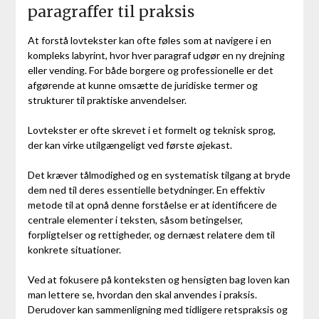
paragraffer til praksis
At forstå lovtekster kan ofte føles som at navigere i en
kompleks labyrint, hvor hver paragraf udgør en ny drejning
eller vending. For både borgere og professionelle er det
afgørende at kunne omsætte de juridiske termer og
strukturer til praktiske anvendelser.
Lovtekster er ofte skrevet i et formelt og teknisk sprog,
der kan virke utilgængeligt ved første øjekast.
Det kræver tålmodighed og en systematisk tilgang at bryde
dem ned til deres essentielle betydninger. En effektiv
metode til at opnå denne forståelse er at identificere de
centrale elementer i teksten, såsom betingelser,
forpligtelser og rettigheder, og dernæst relatere dem til
konkrete situationer.
Ved at fokusere på konteksten og hensigten bag loven kan
man lettere se, hvordan den skal anvendes i praksis.
Derudover kan sammenligning med tidligere retspraksis og