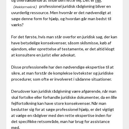
og overvældende at finde den rette vej. Det er
her,
professionel juridisk rådgivning bliver en
uvurderlig ressource. Men hvornår er det nødvendigt at
søge denne form for hjælp, og hvordan går man bedst til
værks?
For det første, hvis man står overfor en juridisk sag, der kan
have betydelige konsekvenser, såsom skilsmisse, køb af
ejendom, eller oprettelse af testamente, er det altid klogt
at konsultere en jurist eller advokat.
Disse professionelle har den nødvendige ekspertise til at
sikre, at man forstår de komplekse lovtekster og juridiske
procedurer, som ofte er involveret i sådanne situationer.
Derudover kan juridisk rådgivning være afgørende, når man
skal fortolke eller forhandle juridiske dokumenter, da en lille
fejlfortolkning kan have store konsekvenser. Når man
beslutter sig for at søge professionel hjælp, er det vigtigt
at vælge en rådgiver med den rette ekspertise inden for
det specifikke retsområde, man har brug for assistance
med.