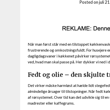
Posted on
juli 2
Når man først står med en tilstoppet køkkenvask
frustrerende og omkostningsfuldt. For husejere 
dagligdagsvaner i køkkenet påvirker rørsystemet.
ved, hvad man skal passe på. Her dykker vi ned i 
Fedt og olie – den skjulte 
Det virker måske harmløst at hælde lidt stegefedt 
almindelige årsager til tilstopninger. Når fedt køl
af rørsystemet. Over tid kan det udvikle sig til e
madrester eller kaffegrums.