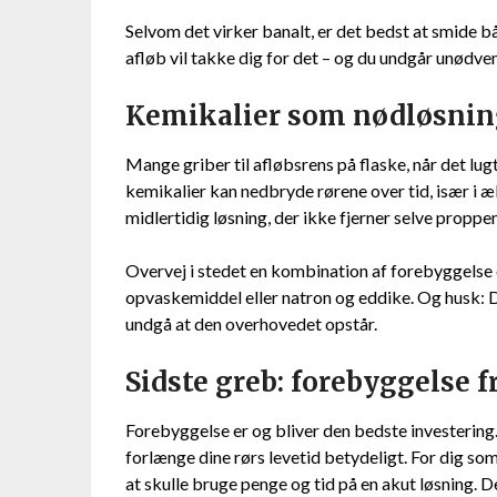
Selvom det virker banalt, er det bedst at smide b
afløb vil takke dig for det – og du undgår unødve
Kemikalier som nødløsni
Mange griber til afløbsrens på flaske, når det lug
kemikalier kan nedbryde rørene over tid, især i æl
midlertidig løsning, der ikke fjerner selve proppen
Overvej i stedet en kombination af forebyggels
opvaskemiddel eller natron og eddike. Og husk: D
undgå at den overhovedet opstår.
Sidste greb: forebyggelse 
Forebyggelse er og bliver den bedste investerin
forlænge dine rørs levetid betydeligt. For dig som 
at skulle bruge penge og tid på en akut løsning. D