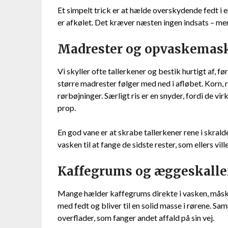
Et simpelt trick er at hælde overskydende fedt i 
er afkølet. Det kræver næsten ingen indsats – me
Madrester og opvaskemask
Vi skyller ofte tallerkener og bestik hurtigt af, 
større madrester følger med ned i afløbet. Korn, r
rørbøjninger. Særligt ris er en snyder, fordi de v
prop.
En god vane er at skrabe tallerkener rene i skrald
vasken til at fange de sidste rester, som ellers vil
Kaffegrums og æggeskaller 
Mange hælder kaffegrums direkte i vasken, måske
med fedt og bliver til en solid masse i rørene. 
overflader, som fanger andet affald på sin vej.