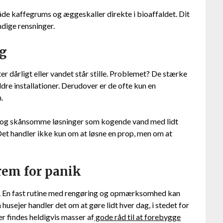
åde kaffegrums og æggeskaller direkte i bioaffaldet. Dit
ndige rensninger.
ng
ter dårligt eller vandet står stille. Problemet? De stærke
dre installationer. Derudover er de ofte kun en
.
e og skånsomme løsninger som kogende vand med lidt
et handler ikke kun om at løsne en prop, men om at
frem for panik
g. En fast rutine med rengøring og opmærksomhed kan
husejer handler det om at gøre lidt hver dag, i stedet for
er findes heldigvis masser af
gode råd til at forebygge