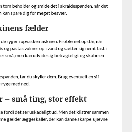
en tom beholder og smide det i skraldespanden, når det
n kan spare dig for meget besvær.
inens fælder
før de ryger i opvaskemaskinen. Problemet opstår, når
is og pasta svulmer op i vand og sætter sig nemt fast i
irker små, men kan udvide sig betragteligt og skabe en
espanden, før du skyller dem. Brug eventuelt en si i
le ryge med ned.
– små ting, stor effekt
 fordi det ser uskadeligt ud. Men det klistrer sammen
Samme gælder æggeskaller, der kan danne skarpe, ujævne