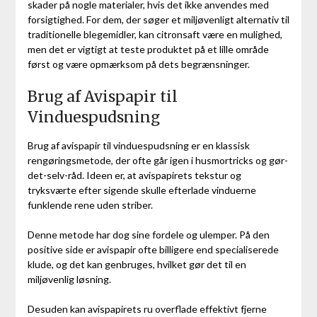
skader på nogle materialer, hvis det ikke anvendes med
forsigtighed. For dem, der søger et miljøvenligt alternativ til
traditionelle blegemidler, kan citronsaft være en mulighed,
men det er vigtigt at teste produktet på et lille område
først og være opmærksom på dets begrænsninger.
Brug af Avispapir til
Vinduespudsning
Brug af avispapir til vinduespudsning er en klassisk
rengøringsmetode, der ofte går igen i husmortricks og gør-
det-selv-råd. Ideen er, at avispapirets tekstur og
tryksværte efter sigende skulle efterlade vinduerne
funklende rene uden striber.
Denne metode har dog sine fordele og ulemper. På den
positive side er avispapir ofte billigere end specialiserede
klude, og det kan genbruges, hvilket gør det til en
miljøvenlig løsning.
Desuden kan avispapirets ru overflade effektivt fjerne