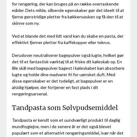
for rengøring, der kan bruges på en række overraskende
måder. Dets milde, slibende egenskaber gør det ideelt til at
fjerne genstridige pletter fra køkkenvasken og få den til at
skinne som ny.
Ved at blande det med lidt vand kan du skabe en pasta, der
effektivt fjerner pletter fra kaffekopper eller tekrus.
Derudover neutraliserer bagepulver også lugte, hvilket gør
det til et fantastisk værktøj til at friske dit køleskab op. En
lille skål med bagepulver bagest i køleskabet kan absorbere
lugte og holde dine madvarer fri for uønsket duft. Med
disse egenskaber er det tydeligt, at bagepulver er en
alsidig hjælper, der fortjener en fast plads i dit
rengøringsarsenal.
Tandpasta som Sølvpudsemiddel
Tandpasta er kendt som et uundværligt produkt til daglig
mundhygiejne, men i de senere år er det også blevet
populært som et alternativt rengøringsmiddel, især når det