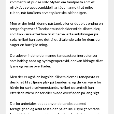
kommer til at pudse sølv. Myten om tandpasta som et
effektivt sølvpudsemiddel har fået mange til at gribe
tuben, når familiens arvestykker skal skinne igen.
Men er der hold i denne påstand, eller er det blot endnu en
rengøringsmyte? Tandpasta indeholder milde slibemidler,
som kan være effektive til at fjerne lette anløbninger på
sølv, hvilket kan gøre det til et tiltalende valg for dem, der
søger en hurtig løsning.
Derudover indeholder mange tandpastaer ingredienser
som baking soda og hydrogenperoxid, der kan bidrage til at
lysne og rense overflader.
Men der er også en bagside. Slibemidlerne i tandpasta er
designet til at fjerne plak på tænderne, og de kan være for
hårde for sarte sølvgenstande, hvilket potentielt kan
efterlade micro-ridser eller skade overfladen på lang sigt.
Derfor anbefales det at anvende tandpasta med
forsigtighed og altid teste det på et lille, usynligt område