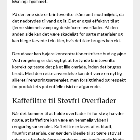
løsning i hjemmet.
På den ene side er brintoverilte skånsomt mod miljøet, da
det nedbrydes til vand og ilt. Det er også effektivt til at
fjerne skimmelsvamp og desinficere overflader. På den
anden side kan det være skadeligt for sarte materialer og
kan blege farvede tekstiler, hvis det ikke bruges korrekt.
Derudover kan højere koncentrationer irritere hud og øjne.
Ved rengøring er det vigtigt at fortynde brintoverilte
korrekt og teste det på et lille område, inden det bruges
bredt. Med den rette anvendelse kan det være en nyttig
allieret i rengøringsarsenalet, men forsigtighed og respekt
for produktets potentielle risici er afgørende.
Kaffefiltre til Støvfri Overflader
Når det kommer til at holde overflader fri for støv, hævder
nogle, at kaffefiltre kan være en hemmelig våben i
rengøringsarsenalet. Kaffefiltre er lavet af et blødt,
fnugfrit materiale, der gør dem ideelle til at tørre støv af
uden at efterlade fibre eller ridser, som traditionelle klude