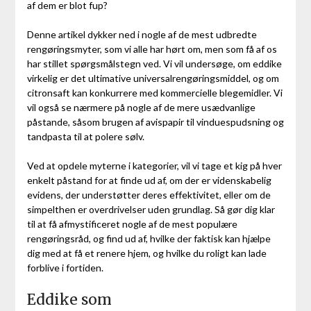
af dem er blot fup?
Denne artikel dykker ned i nogle af de mest udbredte
rengøringsmyter, som vi alle har hørt om, men som få af os
har stillet spørgsmålstegn ved. Vi vil undersøge, om eddike
virkelig er det ultimative universalrengøringsmiddel, og om
citronsaft kan konkurrere med kommercielle blegemidler. Vi
vil også se nærmere på nogle af de mere usædvanlige
påstande, såsom brugen af avispapir til vinduespudsning og
tandpasta til at polere sølv.
Ved at opdele myterne i kategorier, vil vi tage et kig på hver
enkelt påstand for at finde ud af, om der er videnskabelig
evidens, der understøtter deres effektivitet, eller om de
simpelthen er overdrivelser uden grundlag. Så gør dig klar
til at få afmystificeret nogle af de mest populære
rengøringsråd, og find ud af, hvilke der faktisk kan hjælpe
dig med at få et renere hjem, og hvilke du roligt kan lade
forblive i fortiden.
Eddike som