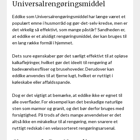
Universalrengøringsmiddel
Eddike som Universalrengøringsmiddel har længe været et
populært emne i husmorråd og gør-det-selv-kredse, men er
det virkelig så effektivt, som mange påstår? Sandheden er,
at eddike er et alsidigt rengøringsmiddel, der kan bruges til
en lang række formål i hjemmet.
Dets sure egenskaber gør det særligt effektivt til at opløse
kalkaflejringer, hvilket gør det ideelt til rengøring af
badeværelsesfliser og brusehoveder. Derudover kan
eddike anvendes til at fjerne lugt, hvilket er nyttigt i
køleskabe eller affaldsspande.
Dog er det vigtigt at bemærke, at eddike ikke er egnet til
alle overflader. For eksempel kan det beskadige naturlige
sten som marmor og granit, og det bør derfor bruges med
forsigtighed. På trods af dets mange anvendelser er det
altså ikke en mirakelkur til al rengøring, men snarere et
nyttigt redskab i en velassorteret rengøringsarsenal.