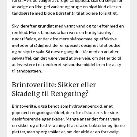
først. Hvis du vælger at bruge tandpasta, skal du sørge for
at vælge en ikke-gel variant og bruge en blød klud eller en
tandbørste med bløde børstehår til at polere forsigtigt.
Skyl derefter grundigt med varmt vand og tør efter med en
ren klud. Mens tandpasta kan være en hurtig løsning i
nødstilfælde, er der ofte mere skånsomme og effektive
metoder til rådighed, der er specielt designet til at pudse
og beskytte sølv. Så næste gang du står med en anløben
sølvgaffel, kan det være værd at overveje, om det er tid til
at investere i et dedikeret sølvpudsemiddel frem for at ty
til tandpastaen.
Brintoverilte: Sikker eller
Skadelig til Rengøring?
Brintoverilte, også kendt som hydrogenperoxid, er et
populært rengøringsmiddel, der ofte diskuteres for sine
desinficerende egenskaber. Mange anser det for at være
en sikker og effektiv løsning til at dræbe bakterier og fjerne
pletter, men spørgsmålet er, om det altid er en forsvarlig