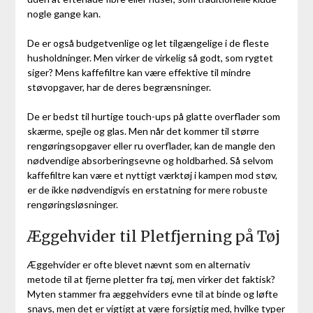
nogle gange kan.
De er også budgetvenlige og let tilgængelige i de fleste
husholdninger. Men virker de virkelig så godt, som rygtet
siger? Mens kaffefiltre kan være effektive til mindre
støvopgaver, har de deres begrænsninger.
De er bedst til hurtige touch-ups på glatte overflader som
skærme, spejle og glas. Men når det kommer til større
rengøringsopgaver eller ru overflader, kan de mangle den
nødvendige absorberingsevne og holdbarhed. Så selvom
kaffefiltre kan være et nyttigt værktøj i kampen mod støv,
er de ikke nødvendigvis en erstatning for mere robuste
rengøringsløsninger.
Æggehvider til Pletfjerning på Tøj
Æggehvider er ofte blevet nævnt som en alternativ
metode til at fjerne pletter fra tøj, men virker det faktisk?
Myten stammer fra æggehviders evne til at binde og løfte
snavs, men det er vigtigt at være forsigtig med, hvilke typer