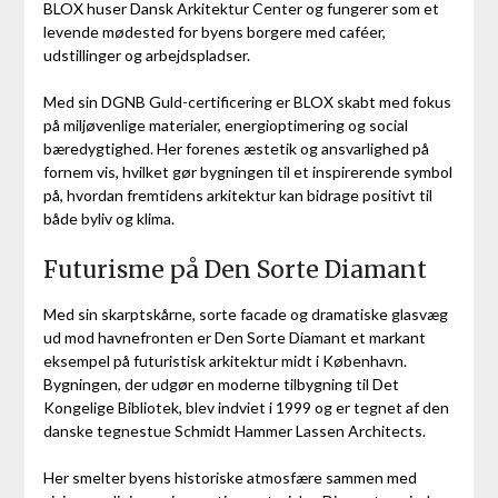
BLOX huser Dansk Arkitektur Center og fungerer som et
levende mødested for byens borgere med caféer,
udstillinger og arbejdspladser.
Med sin DGNB Guld-certificering er BLOX skabt med fokus
på miljøvenlige materialer, energioptimering og social
bæredygtighed. Her forenes æstetik og ansvarlighed på
fornem vis, hvilket gør bygningen til et inspirerende symbol
på, hvordan fremtidens arkitektur kan bidrage positivt til
både byliv og klima.
Futurisme på Den Sorte Diamant
Med sin skarptskårne, sorte facade og dramatiske glasvæg
ud mod havnefronten er Den Sorte Diamant et markant
eksempel på futuristisk arkitektur midt i København.
Bygningen, der udgør en moderne tilbygning til Det
Kongelige Bibliotek, blev indviet i 1999 og er tegnet af den
danske tegnestue Schmidt Hammer Lassen Architects.
Her smelter byens historiske atmosfære sammen med