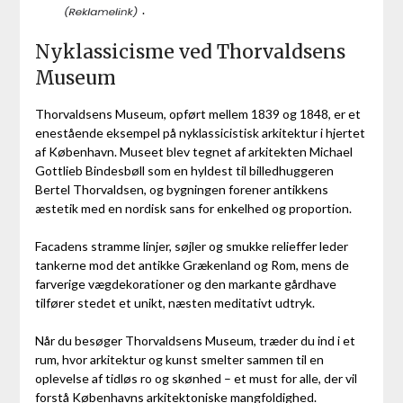
.
Nyklassicisme ved Thorvaldsens
Museum
Thorvaldsens Museum, opført mellem 1839 og 1848, er et
enestående eksempel på nyklassicistisk arkitektur i hjertet
af København. Museet blev tegnet af arkitekten Michael
Gottlieb Bindesbøll som en hyldest til billedhuggeren
Bertel Thorvaldsen, og bygningen forener antikkens
æstetik med en nordisk sans for enkelhed og proportion.
Facadens stramme linjer, søjler og smukke relieffer leder
tankerne mod det antikke Grækenland og Rom, mens de
farverige vægdekorationer og den markante gårdhave
tilfører stedet et unikt, næsten meditativt udtryk.
Når du besøger Thorvaldsens Museum, træder du ind i et
rum, hvor arkitektur og kunst smelter sammen til en
oplevelse af tidløs ro og skønhed – et must for alle, der vil
forstå Københavns arkitektoniske mangfoldighed.