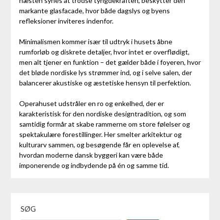
næsten synes at trodse tyngdekraften, beskytter den
markante glasfacade, hvor både dagslys og byens
refleksioner inviteres indenfor.
Minimalismen kommer især til udtryk i husets åbne
rumforløb og diskrete detaljer, hvor intet er overflødigt,
men alt tjener en funktion – det gælder både i foyeren, hvor
det bløde nordiske lys strømmer ind, og i selve salen, der
balancerer akustiske og æstetiske hensyn til perfektion.
Operahuset udstråler en ro og enkelhed, der er
karakteristisk for den nordiske designtradition, og som
samtidig formår at skabe rammerne om store følelser og
spektakulære forestillinger. Her smelter arkitektur og
kulturarv sammen, og besøgende får en oplevelse af,
hvordan moderne dansk byggeri kan være både
imponerende og indbydende på én og samme tid.
SØG