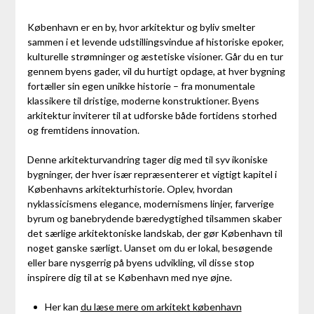
København er en by, hvor arkitektur og byliv smelter
sammen i et levende udstillingsvindue af historiske epoker,
kulturelle strømninger og æstetiske visioner. Går du en tur
gennem byens gader, vil du hurtigt opdage, at hver bygning
fortæller sin egen unikke historie – fra monumentale
klassikere til dristige, moderne konstruktioner. Byens
arkitektur inviterer til at udforske både fortidens storhed
og fremtidens innovation.
Denne arkitekturvandring tager dig med til syv ikoniske
bygninger, der hver især repræsenterer et vigtigt kapitel i
Københavns arkitekturhistorie. Oplev, hvordan
nyklassicismens elegance, modernismens linjer, farverige
byrum og banebrydende bæredygtighed tilsammen skaber
det særlige arkitektoniske landskab, der gør København til
noget ganske særligt. Uanset om du er lokal, besøgende
eller bare nysgerrig på byens udvikling, vil disse stop
inspirere dig til at se København med nye øjne.
Her kan
du læse mere om arkitekt københavn