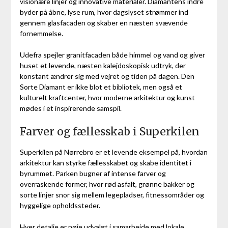
visionære linjer og innovative materialer. Diamantens indre
byder på åbne, lyse rum, hvor dagslyset strømmer ind
gennem glasfacaden og skaber en næsten svævende
fornemmelse.
Udefra spejler granitfacaden både himmel og vand og giver
huset et levende, næsten kalejdoskopisk udtryk, der
konstant ændrer sig med vejret og tiden på dagen. Den
Sorte Diamant er ikke blot et bibliotek, men også et
kulturelt kraftcenter, hvor moderne arkitektur og kunst
mødes i et inspirerende samspil.
Farver og fællesskab i Superkilen
Superkilen på Nørrebro er et levende eksempel på, hvordan
arkitektur kan styrke fællesskabet og skabe identitet i
byrummet. Parken bugner af intense farver og
overraskende former, hvor rød asfalt, grønne bakker og
sorte linjer snor sig mellem legepladser, fitnessområder og
hyggelige opholdssteder.
Hver detalje er nøje udvalgt i samarbejde med lokale