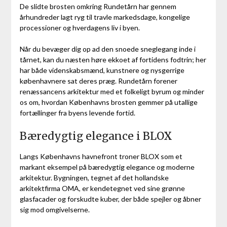
De slidte brosten omkring Rundetårn har gennem
århundreder lagt ryg til travle markedsdage, kongelige
processioner og hverdagens liv i byen.
Når du bevæger dig op ad den snoede sneglegang inde i
tårnet, kan du næsten høre ekkoet af fortidens fodtrin; her
har både videnskabsmænd, kunstnere og nysgerrige
københavnere sat deres præg. Rundetårn forener
renæssancens arkitektur med et folkeligt byrum og minder
os om, hvordan Københavns brosten gemmer på utallige
fortællinger fra byens levende fortid.
Bæredygtig elegance i BLOX
Langs Københavns havnefront troner BLOX som et
markant eksempel på bæredygtig elegance og moderne
arkitektur. Bygningen, tegnet af det hollandske
arkitektfirma OMA, er kendetegnet ved sine grønne
glasfacader og forskudte kuber, der både spejler og åbner
sig mod omgivelserne.