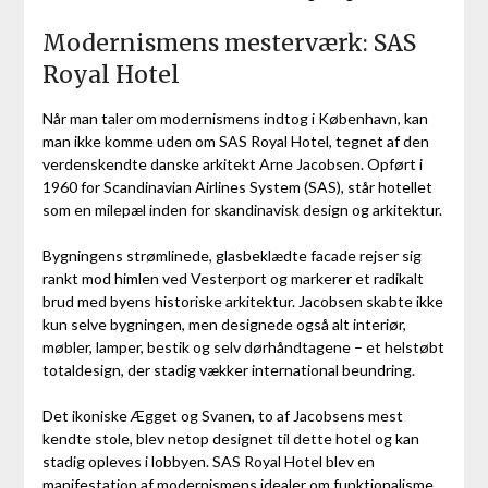
Modernismens mesterværk: SAS
Royal Hotel
Når man taler om modernismens indtog i København, kan
man ikke komme uden om SAS Royal Hotel, tegnet af den
verdenskendte danske arkitekt Arne Jacobsen. Opført i
1960 for Scandinavian Airlines System (SAS), står hotellet
som en milepæl inden for skandinavisk design og arkitektur.
Bygningens strømlinede, glasbeklædte facade rejser sig
rankt mod himlen ved Vesterport og markerer et radikalt
brud med byens historiske arkitektur. Jacobsen skabte ikke
kun selve bygningen, men designede også alt interiør,
møbler, lamper, bestik og selv dørhåndtagene – et helstøbt
totaldesign, der stadig vækker international beundring.
Det ikoniske Ægget og Svanen, to af Jacobsens mest
kendte stole, blev netop designet til dette hotel og kan
stadig opleves i lobbyen. SAS Royal Hotel blev en
manifestation af modernismens idealer om funktionalisme,